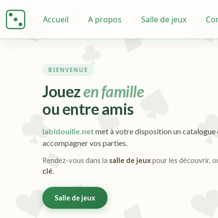
Accueil
A propos
Salle de jeux
Co
BIENVENUE
Jouez
en famille
ou entre amis
labidouille.net
met à votre disposition un catalogue d
accompagner vos parties.
Rendez-vous dans la
salle de jeux
pour les découvrir, ou
clé
.
Salle de jeux